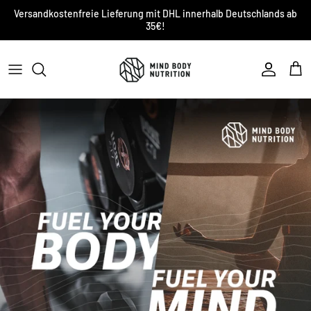
Direkt
Versandkostenfreie Lieferung mit DHL innerhalb Deutschlands ab
zum
35€!
Inhalt
QUALITÄT
NACHHALTIGKEIT
DER MBN TRIBE
MBN WISSEN
UNSERE MISSION
KONTAKT