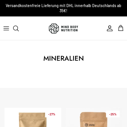
Direkt
Versandkostenfreie Lieferung mit DHL innerhalb Deutschlands ab
zum
35€!
Inhalt
QUALITÄT
NACHHALTIGKEIT
DER MBN TRIBE
MINERALIEN
MBN WISSEN
UNSERE MISSION
KONTAKT
-27%
-25%